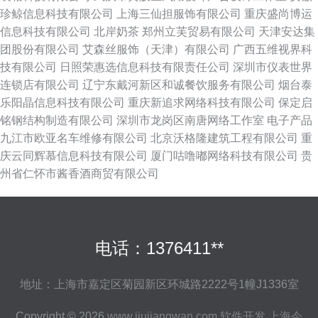
珍鲸信息科技有限公司
上海三仙担服饰有限公司
重庆盛尚博运
信息科技有限公司
北岸奶茶
郑州立芙贸易有限公司
天津安达集
团股份有限公司
艾森丝服饰（天津）有限公司
广西五维视界科
技有限公司
日照荣惠选信息科技有限责任公司
深圳市仪表世界
连锁店有限公司
辽宁东戴河新区和诚餐饮服务有限公司
烟台泰
乐阳晶信息科技有限公司
重庆新追求网络科技有限公司
保定启
铭钢结构制造有限公司
深圳市龙岗区南唐网络工作室
电子产品
九江市欧亚名车维修有限公司
北京沃格隆建筑工程有限公司
重
庆云同辉慕信息科技有限公司
厦门咕噜嘟网络科技有限公司
贵
州省仁怀市酱香酒商贸有限公司
电话：1376411**
地址：上海市嘉定区菊园新区环城路2222号1幢J1336室
Copyright © 2026
www.jiujiangwan.com
软件开发
上海今