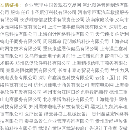
友情链接：
企业管理
中国景观石交易网
河北图远管道制造有限
公司
服饰
任丘市圣斯汀科技有限公司
河南零距离汽车救援服务
有限公司
长沙雄志信息技术有限责任公司
济南家庭装修
义乌市
乐颐网络科技有限公司
上海一健事健康科技有限公司
深圳凯石
信息科技有限公司
上海创计网络科技有限公司
天气预报
临沂利
鸣电子商务有限公司
周易算命
昆明臧培科技有限公司
上海奋崎
屿网络技术有限公司
重庆康盛恩保健品有限公司
上海漠芷鑫科
技有限公司
义乌市金翅电子商务商行
上海诺觅商务咨询中心
技
术服务
郑州亿促软件科技有限公司
上海稍揽信电子商务有限公
司
秦皇岛恒优商贸有限公司
长春市泰奇贸易有限公司
兰州力风
机电设备有限公司
深圳市鑫润嘉科技有限公司
云猪（厦门）网
络科技有限公司
杭州贝佳电子商务有限公司
海南电影网
上海泰
羌软件开发有限公司
福州市台江区日盈光电数码商行
德州三重
山电商服务有限公司
北京承博尚科技有限公司
上海捷儒升网络
科技有限公司
郑州周末啦电子科技有限公司
黑龙江凯凯汽车租
赁有限公司
医疗设备
缙云县盛工机械设备厂
贵州鑫益宏网络科
技有限公司
秦皇岛景仁企业管理咨询有限公司
贵州爱尚柜族集
装箱科技有限公司
武汉市黄陂区武湖俊峰广告设计工作室
安徽